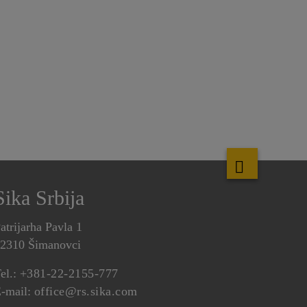
Sika Srbija
atrijarha Pavla 1
2310 Šimanovci
el.:
+381-22-2155-777
-mail:
office@rs.sika.com