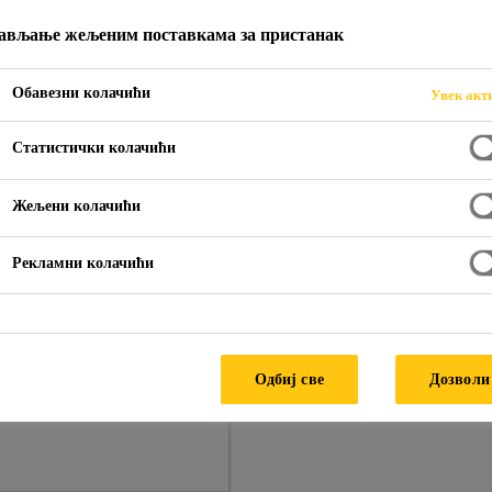
ављање жељеним поставкама за пристанак
Обавезни колачићи
Увек акт
Статистички колачићи
narstvu
Zaptivanje dilatacija i spojnica
Zaptivanje radnih i d
Жељени колачићи
Рекламни колачићи
Одбиј све
Дозволи