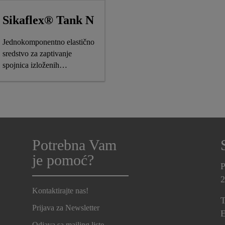
Sikaflex® Tank N
Jednokomponentno elastično
sredstvo za zaptivanje
spojnica izloženih
hemikalijama
Potrebna Vam
je pomoć?
P
2
Kontaktirajte nas!
T
Prijava za Newsletter
E
Odjava sa mailing liste