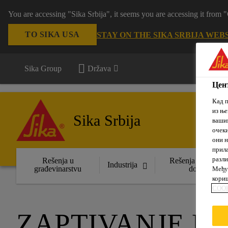
You are accessing "Sika Srbija", it seems you are accessing it fro
TO SIKA USA
STAY ON THE SIKA SRBIJA WEB
Sika Group
Država
Цент
Кад п
из ње
Sika Srbija
вашим
очеки
они н
прила
разли
Rešenja u
Rešenja za uređen
Industrija
građevinarstvu
domova
Међут
кориш
COOK
ZAPTIVANJE RA