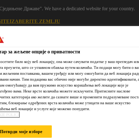
m "Сједињене Државе". We have a dedicated website for your country.
SITE
IZABERITE ZEMLJU
ар за жељене опције о приватности
осетите било коју веб локацију, она може сачувати податке у ваш прегледач ил
га преузети, што се углавном обавља путем колачића. Ти подаци могу бити о ва
 жељеним поставкама, вашем уређају или могу омогућити да веб локација рад
вани начин. Тим подацима вас обично није могуће директно идентификовати, 
ам омогућавају да вам пружимо искуство коришћења веб локације које је
гођено вама. Неке врсте колачића можете искључити. Притисните наслове
читих категорија ако желите да сазнате више и променити подразумеване пост
je
Prodajna
Održivi
Reference
Novosti
mesta
razvoj
им, блокирање одређених врста колачића може утицати на ваше искуство
ћења веб локације и услуге које можемо понудити.
IE POLICI
DNIH I DILATAC
Потврди моје изборе