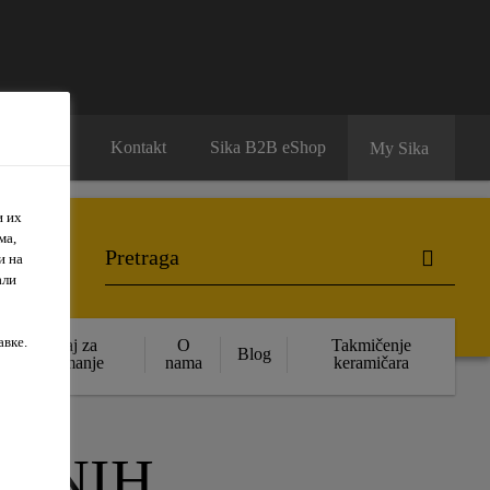
Karijera
Kontakt
Sika B2B eShop
My Sika
и их
ма,
и на
али
авке.
Sadržaj za
O
Takmičenje
Blog
preuzimanje
nama
keramičara
IONIH