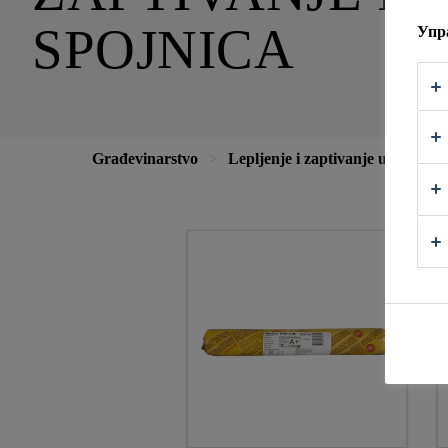
SPOJNICA
Упр
Građevinarstvo
Lepljenje i zaptivanje u građevi