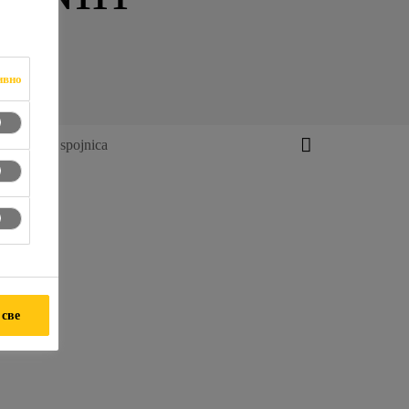
ивно
ilatacionih spojnica
 све