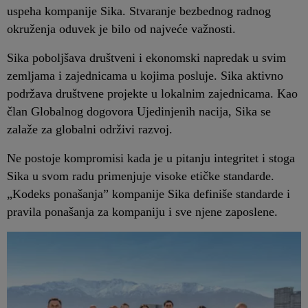
uspeha kompanije Sika. Stvaranje bezbednog radnog
okruženja oduvek je bilo od najveće važnosti.
Sika poboljšava društveni i ekonomski napredak u svim
zemljama i zajednicama u kojima posluje. Sika aktivno
podržava društvene projekte u lokalnim zajednicama. Kao
član Globalnog dogovora Ujedinjenih nacija, Sika se
zalaže za globalni održivi razvoj.
Ne postoje kompromisi kada je u pitanju integritet i stoga
Sika u svom radu primenjuje visoke etičke standarde.
„Kodeks ponašanja” kompanije Sika definiše standarde i
pravila ponašanja za kompaniju i sve njene zaposlene.