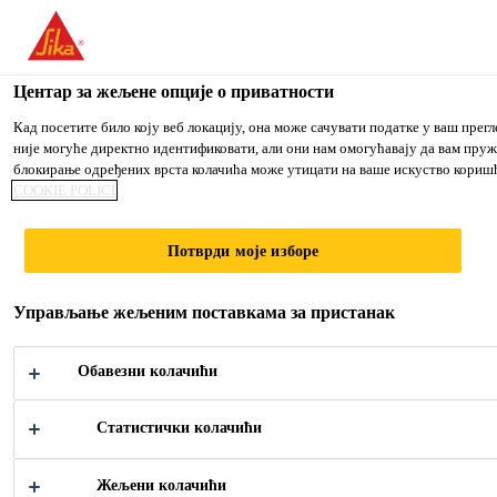
You are accessing "Sika Srbija", it seems you are accessing it fro
TO SIKA USA
STAY ON THE SIKA SRBIJA WEB
Центар за жељене опције о приватности
Кад посетите било коју веб локацију, она може сачувати податке у ваш прег
није могуће директно идентификовати, али они нам омогућавају да вам пруж
Sika Srbija
блокирање одређених врста колачића може утицати на ваше искуство коришћ
COOKIE POLICI
Потврди моје изборе
SIKA
Управљање жељеним поставкама за пристанак
VREDNOSTI I
Обавезни колачићи
NAČELA
Статистички колачићи
Жељени колачићи