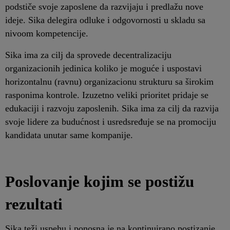
podstiče svoje zaposlene da razvijaju i predlažu nove
ideje. Sika delegira odluke i odgovornosti u skladu sa
nivoom kompetencije.
Sika ima za cilj da sprovede decentralizaciju
organizacionih jedinica koliko je moguće i uspostavi
horizontalnu (ravnu) organizacionu strukturu sa širokim
rasponima kontrole. Izuzetno veliki prioritet pridaje se
edukaciji i razvoju zaposlenih. Sika ima za cilj da razvija
svoje lidere za budućnost i usredsređuje se na promociju
kandidata unutar same kompanije.
Poslovanje kojim se postižu
rezultati
Sika teži uspehu i ponosna je na kontinuirano postizanje