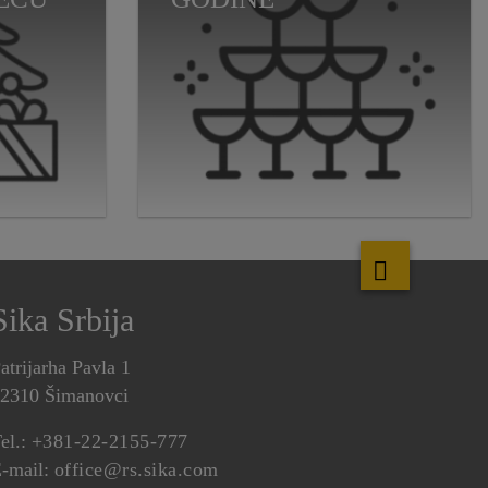
Sika Srbija
atrijarha Pavla 1
2310 Šimanovci
el.:
+381-22-2155-777
-mail:
office@rs.sika.com