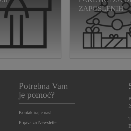
ZAPOSLENIH
Potrebna Vam
je pomoć?
P
2
Kontaktirajte nas!
T
Prijava za Newsletter
E