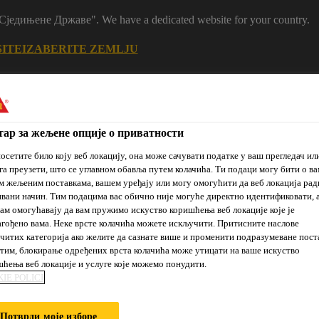
m "Сједињене Државе". We have a dedicated website for your country.
SITE
IZABERITE ZEMLJU
ар за жељене опције о приватности
осетите било коју веб локацију, она може сачувати податке у ваш прегледач ил
га преузети, што се углавном обавља путем колачића. Ти подаци могу бити о ва
 жељеним поставкама, вашем уређају или могу омогућити да веб локација рад
вани начин. Тим подацима вас обично није могуће директно идентификовати, 
ам омогућавају да вам пружимо искуство коришћења веб локације које је
гођено вама. Неке врсте колачића можете искључити. Притисните наслове
je
Prodajna
Održivi
Reference
Novosti
mesta
razvoj
читих категорија ако желите да сазнате више и променити подразумеване пост
им, блокирање одређених врста колачића може утицати на ваше искуство
ћења веб локације и услуге које можемо понудити.
IE POLICI
 KOD NAS?
Потврди моје изборе