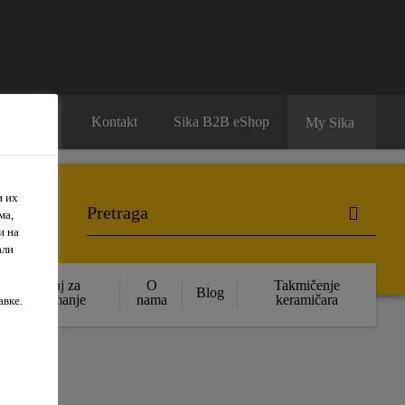
Karijera
Kontakt
Sika B2B eShop
My Sika
и их
ма,
и на
али
Sadržaj za
O
Takmičenje
Blog
preuzimanje
nama
keramičara
авке.