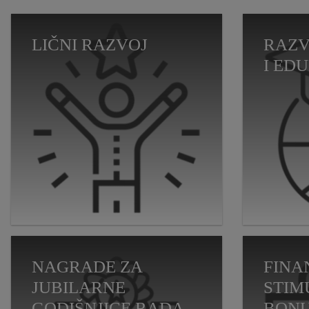
LIČNI RAZVOJ
RAZV
I ED
NAGRADE ZA
FINA
JUBILARNE
STIM
GODIŠNJICE RADA
BONU