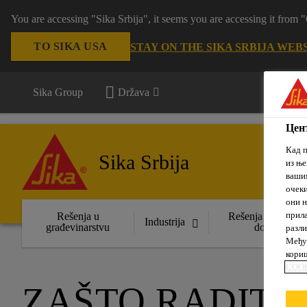
You are accessing "Sika Srbija", it seems you are accessing it fro
TO SIKA USA
STAY ON THE SIKA SRBIJA WEB
Sika Group
Država
Цент
Кад п
Sika Srbija
из ње
вашим
очеки
они н
прила
Rešenja u
Rešenja za uređen
Industrija
građevinarstvu
domova
разли
Међут
кориш
COOK
ZAŠTO RADITI