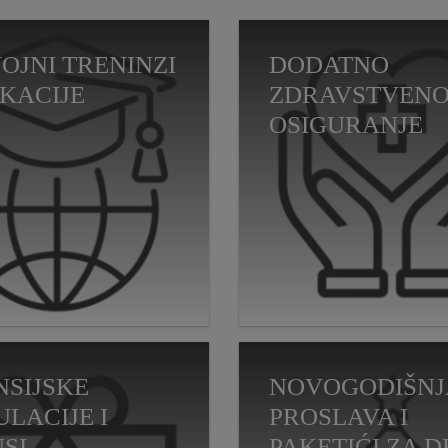
OJNI TRENINZI
DODATNO
UKACIJE
ZDRAVSTVEN
OSIGURANJE
NSIJSKE
NOVOGODIŠNJ
ULACIJE I
PROSLAVA I
SI
PAKETIĆI ZA 