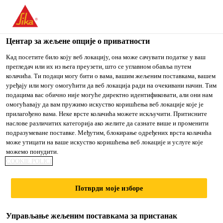
You are accessing "Sika Srbija", it seems you are accessing it
from "Сједињене Државе". We have a dedicated website for
your country.
Центар за жељене опције о приватности
TO
Кад посетите било коју веб локацију, она може сачувати податке у ваш
STAY ON THE SIKA
IZABERITE
прегледач или их из њега преузети, што се углавном обавља путем
SIKA
SRBIJA WEBSITE
ZEMLJU
колачића. Ти подаци могу бити о вама, вашим жељеним поставкама, вашем
USA
уређају или могу омогућити да веб локација ради на очекивани начин. Тим
подацима вас обично није могуће директно идентификовати, али они нам
омогућавају да вам пружимо искуство коришћења веб локације које је
Sika Srbija
прилагођено вама. Неке врсте колачића можете искључити. Притисните
наслове различитих категорија ако желите да сазнате више и променити
подразумеване поставке. Међутим, блокирање одређених врста колачића
може утицати на ваше искуство коришћења веб локације и услуге које
можемо понудити.
INJEKCIONI
COOKIE POLICI
SISTEMI
Потврди моје изборе
Управљање жељеним поставкама за пристанак