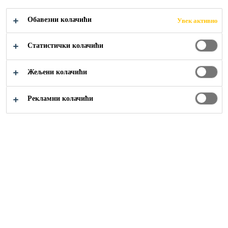
Обавезни колачићи
Увек активно
Građevinarstvo
Hidroizolacije
Injekcioni sistemi
Статистички колачићи
Жељени колачићи
Рекламни колачићи