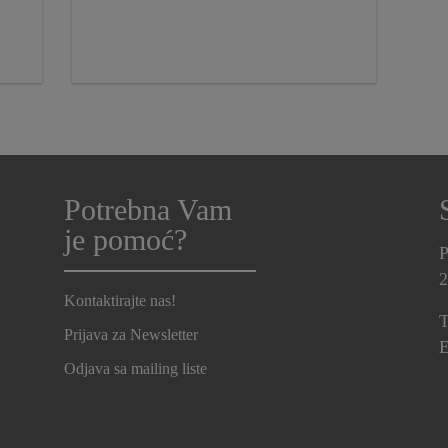
Potrebna Vam
je pomoć?
P
2
Kontaktirajte nas!
T
Prijava za Newsletter
E
Odjava sa mailing liste