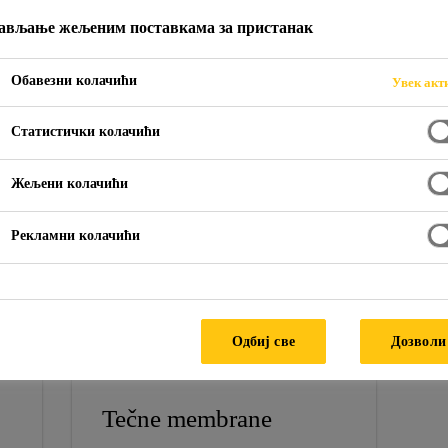
ављање жељеним поставкама за пристанак
Обавезни колачићи
Увек акт
ova
Статистички колачићи
Жељени колачићи
Рекламни колачићи
Одбиј све
Дозволи
Tečne membrane