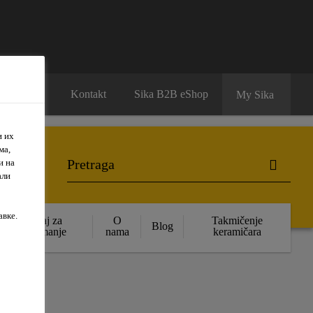
Karijera
Kontakt
Sika B2B eShop
My Sika
и их
ма,
и на
али
авке.
Sadržaj za
O
Takmičenje
Blog
preuzimanje
nama
keramičara