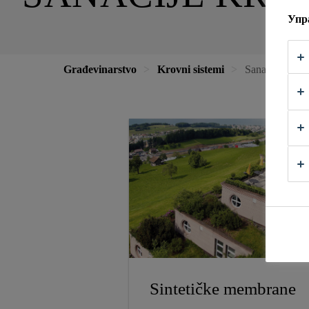
Упр
Građevinarstvo
Krovni sistemi
Sanacije krov
Sintetičke membrane