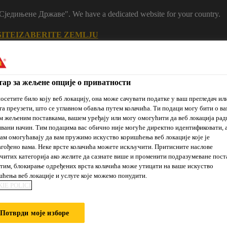
m "Сједињене Државе". We have a dedicated website for your country.
SITE
IZABERITE ZEMLJU
ар за жељене опције о приватности
осетите било коју веб локацију, она може сачувати податке у ваш прегледач ил
га преузети, што се углавном обавља путем колачића. Ти подаци могу бити о ва
 жељеним поставкама, вашем уређају или могу омогућити да веб локација рад
вани начин. Тим подацима вас обично није могуће директно идентификовати, 
ам омогућавају да вам пружимо искуство коришћења веб локације које је
гођено вама. Неке врсте колачића можете искључити. Притисните наслове
читих категорија ако желите да сазнате више и променити подразумеване пост
je
Prodajna
Održivi
Reference
Novosti
им, блокирање одређених врста колачића може утицати на ваше искуство
mesta
razvoj
ћења веб локације и услуге које можемо понудити.
IE POLICI
VOVA
Потврди моје изборе