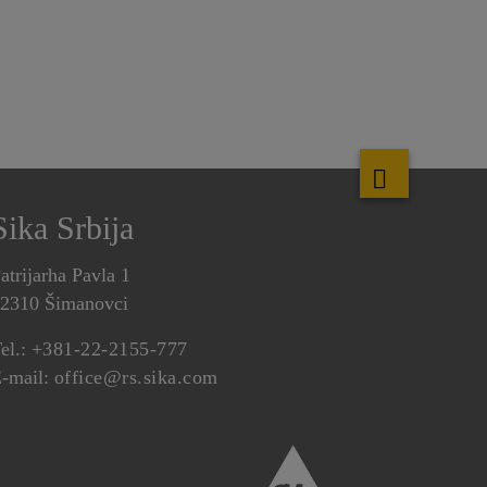
Sika Srbija
atrijarha Pavla 1
2310 Šimanovci
el.:
+381-22-2155-777
-mail:
office@rs.sika.com