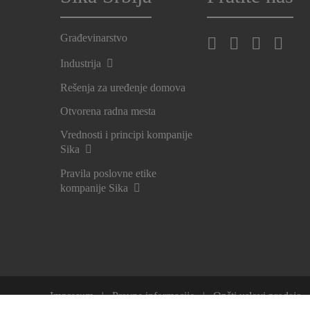
Građevinarstvo
Industrija
Rešenja za uređenje domova
Otvorena radna mesta
Vrednosti i principi kompanije
Sika
Pravila poslovne etike
kompanije Sika
Impresum
Pravne informacije
Opšti uslovi prodaje