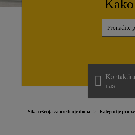
Kako
Kontaktira
nas
Sika rešenja za uređenje doma
Kategorije proiz