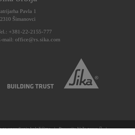
atrijarha Pavla 1
2310 Šimanovci
el.:
+381-22-2155-777
-mail:
office@rs.sika.com
r za upravljanje kolačićima
Proverite Vaša prava