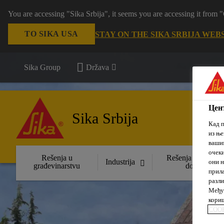
You are accessing "Sika Srbija", it seems you are accessing it fro
TO SIKA USA
STAY ON THE SIKA SRBIJA WEB
Sika Group
Država
Цент
Sika Srbija
Кад п
из ње
вашим
очеки
Rešenja u
Rešenja za uređen
Industrija
они н
građevinarstvu
domova
прила
разли
Међут
кориш
COOK