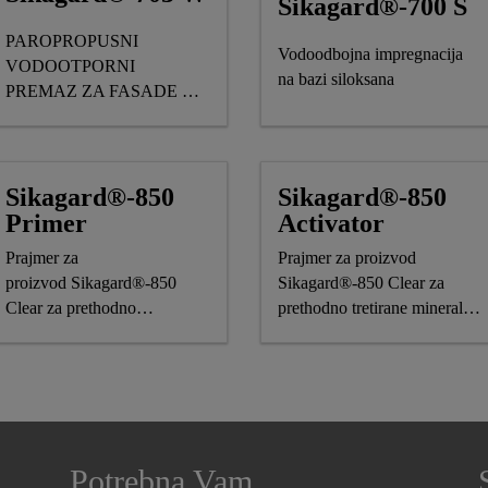
Sikagard®-700 S
PAROPROPUSNI
Vodoodbojna impregnacija
VODOOTPORNI
na bazi siloksana
PREMAZ ZA FASADE NA
BAZI SILAN /
SILOKSANA
Sikagard®-850
Sikagard®-850
Primer
Activator
Prajmer za
Prajmer za proizvod
proizvod Sikagard®-850
Sikagard®-850 Clear za
Clear za prethodno
prethodno tretirane mineralne
netretirane mineralne podloge
podloge ili drvene površine
Potrebna Vam