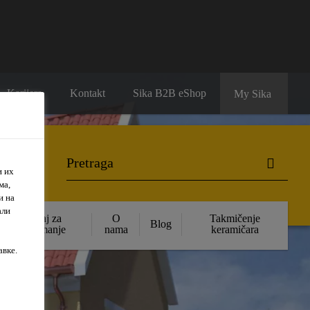
Karijera
Kontakt
Sika B2B eShop
My Sika
и их
ма,
и на
али
Sadržaj za
O
Takmičenje
Blog
preuzimanje
nama
keramičara
авке.