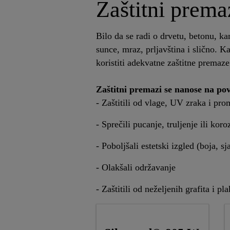
Zaštitni prema
Bilo da se radi o drvetu, betonu, ka
sunce, mraz, prljavština i slično. K
koristiti adekvatne zaštitne premaze
Zaštitni premazi se nanose na pov
- Zaštitili od vlage, UV zraka i pr
- Sprečili pucanje, truljenje ili koro
- Poboljšali estetski izgled (boja, sja
- Olakšali održavanje
- Zaštitili od neželjenih grafita i pl