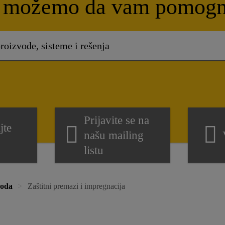
 možemo da vam pomog
Prijavite se na
jte
našu mailing
listu
voda
Zaštitni premazi i impregnacija