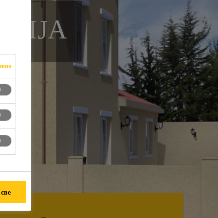
ACIJA
ивно
 све