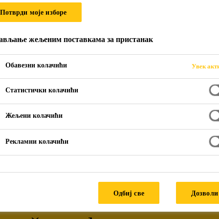
Потврди моје изборе
MAZI I IMPREGN
ављање жељеним поставкама за пристанак
Обавезни колачићи
Увек акт
Статистички колачићи
Жељени колачићи
Рекламни колачићи
Одбиј све
Дозволи