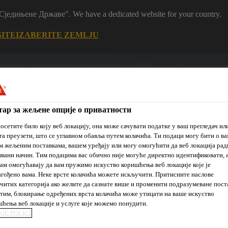
m "Сједињене Државе". We have a dedicated website for your country.
SITE
IZABERITE ZEMLJU
ар за жељене опције о приватности
осетите било коју веб локацију, она може сачувати податке у ваш прегледач ил
га преузети, што се углавном обавља путем колачића. Ти подаци могу бити о ва
 жељеним поставкама, вашем уређају или могу омогућити да веб локација рад
вани начин. Тим подацима вас обично није могуће директно идентификовати, 
je
Prodajna
Održivi
Reference
Novosti
ам омогућавају да вам пружимо искуство коришћења веб локације које је
mesta
razvoj
гођено вама. Неке врсте колачића можете искључити. Притисните наслове
читих категорија ако желите да сазнате више и променити подразумеване пост
им, блокирање одређених врста колачића може утицати на ваше искуство
ћења веб локације и услуге које можемо понудити.
IE POLICI