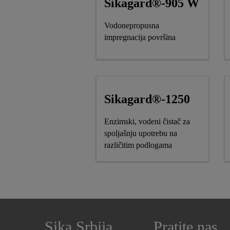
Sikagard®-905 W
Vodonepropusna
impregnacija površina
Sikagard®-1250
Enzimski, vodeni čistač za
spoljašnju upotrebu na
različitim podlogama
Sika Srbija
Pratite nas