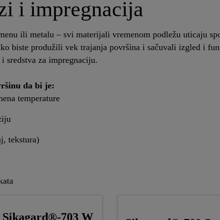
zi i impregnacija
menu ili metalu – svi materijali vremenom podležu uticaju spo
ako biste produžili vek trajanja površina i sačuvali izgled i f
 i sredstva za impregnaciju.
ršinu da bi je:
omena temperature
ziju
j, tekstura)
akata
Sikagard®-703 W