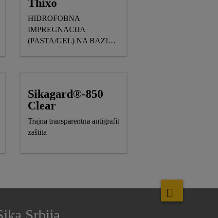
Thixo
HIDROFOBNA
IMPREGNACIJA
(PASTA/GEL) NA BAZI
SILANA
Sikagard®-850
Clear
Trajna transparentna antigrafit
zaštita
Sika Srbija