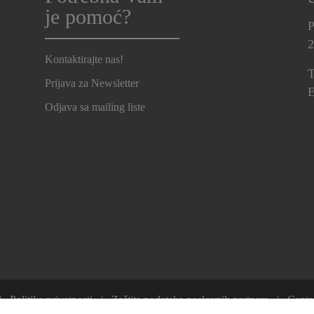
je pomoć?
P
2
Kontaktirajte nas!
T
Prijava za Newsletter
E
Odjava sa mailing liste
Politika privatnosti
Zaštita podataka poslovnih partnera
Centa