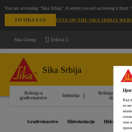
You are accessing "Sika Srbija", it seems you are accessing it fro
TO SIKA USA
STAY ON THE SIKA SRBIJA WEB
Sika Group
Država
Sika Srbija
Цент
Rešenja u
Rešenja za uređen
Industrija
građevinarstvu
domova
Кад п
из ње
вашим
очеки
Građevinarstvo
Hidroizolacije
Hidroizolacija
они н
прила