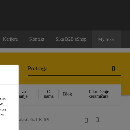
Karijera
Kontakt
Sika B2B eShop
My Sika
Sadržaj za
O
Takmičenje
Blog
preuzimanje
nama
keramičara
и их
ма,
и на
али
eri
Sikalastic®-1 K RS