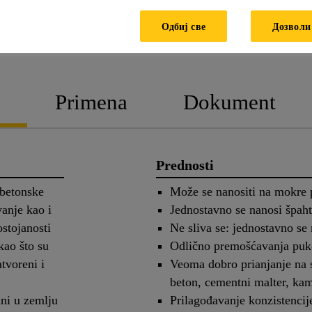
Одбиј све
Дозволи
TEHNIČKI LIST
SAFETY 
PROIZVODA
SHE
Primena
Dokument
Prednosti
obetonske
Može se nanositi na mokre
vanje kao i
Jednostavno se nanosi špah
ostojanosti
Ne sliva se: jednostavno se 
kao što su
Odlično premošćavanja puk
atvoreni i
Veoma dobro prianjanje na 
beton, cementni malter, ka
ani u zemlju
Prilagođavanje konzistencije