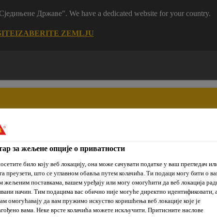
m "Сједињене Државе". We have a dedicated website for your country.
SITE
IZABERITE ZEMLJU
ар за жељене опције о приватности
je
Prodajna
Održivi
Reference
Novosti
mesta
razvoj
осетите било коју веб локацију, она може сачувати податке у ваш прегледач ил
га преузети, што се углавном обавља путем колачића. Ти подаци могу бити о ва
 жељеним поставкама, вашем уређају или могу омогућити да веб локација рад
вани начин. Тим подацима вас обично није могуће директно идентификовати, 
 mokrih čvorova i terasa
Vodonepropusni hidroizolacioni malt
ам омогућавају да вам пружимо искуство коришћења веб локације које је
гођено вама. Неке врсте колачића можете искључити. Притисните наслове