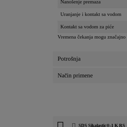
Nanošenje premaza
Uranjanje i kontakt sa vodom
Kontakt sa vodom za piće
Vremena čekanja mogu značajno va
Potrošnja
Način primene
SDS Sikalastic®-1 K RS