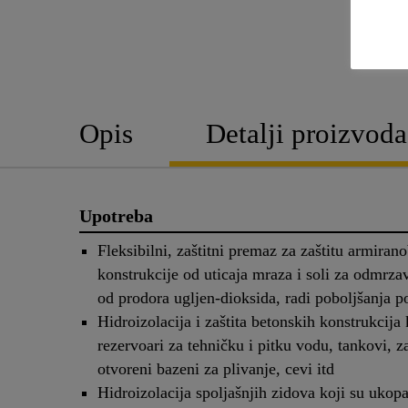
Opis
Detalji proizvoda
Upotreba
Fleksibilni, zaštitni premaz za zaštitu armiran
konstrukcije od uticaja mraza i soli za odmrza
od prodora ugljen-dioksida, radi poboljšanja p
Hidroizolacija i zaštita betonskih konstrukcija 
rezervoari za tehničku i pitku vodu, tankovi, z
otvoreni bazeni za plivanje, cevi itd
Hidroizolacija spoljašnjih zidova koji su ukop