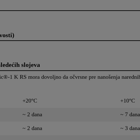
vosti)
ledećih slojeva
ic®-1 K RS mora dovoljno da očvrsne pre nanošenja narednih s
+20°C
+10°C
~ 2 dana
~ 7 dana
~ 2 dana
~ 3 dana