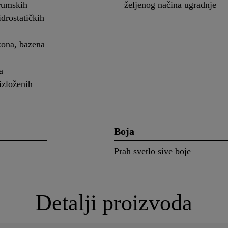
drumskih
željenog načina ugradnje
idrostatičkih
lkona, bazena
a
 izloženih
Boja
Prah svetlo sive boje
Detalji proizvoda