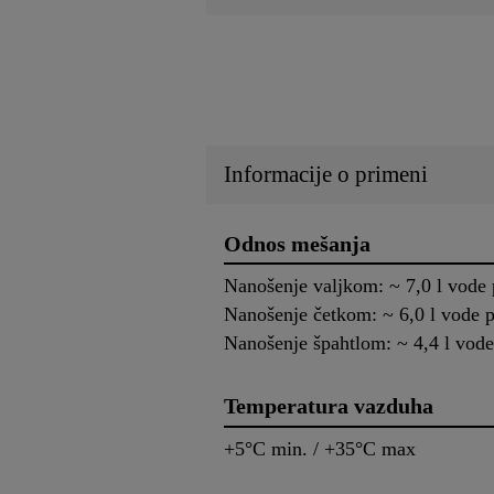
Informacije o primeni
Odnos mešanja
Nanošenje valjkom: ~ 7,0 l vode 
Nanošenje četkom: ~ 6,0 l vode p
Nanošenje špahtlom: ~ 4,4 l vode
Temperatura vazduha
+5°C min. / +35°C max