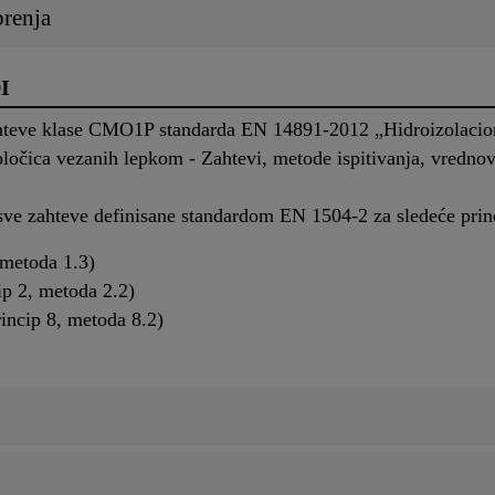
brenja
I
hteve klase CMO1P standarda EN 14891-2012 „Hidroizolacioni
očica vezanih lepkom - Zahtevi, metode ispitivanja, vrednovan
sve zahteve definisane standardom EN 1504-2 za sledeće prin
 metoda 1.3)
ip 2, metoda 2.2)
rincip 8, metoda 8.2)