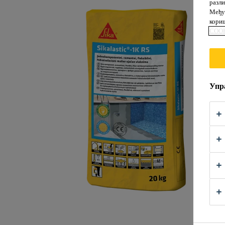
разли
Међут
кориш
COOK
Упр