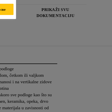
 све
DATA
PRIKAŽI SVU
ET
DOKUMENTACIJU
 podloge
tlom, četkom ili valjkom
nanosi i na vertikalne zidove
otina
skoro sve podloge kao što su
men, keramika, opeka, drvo
 materijala u zavisnosti od