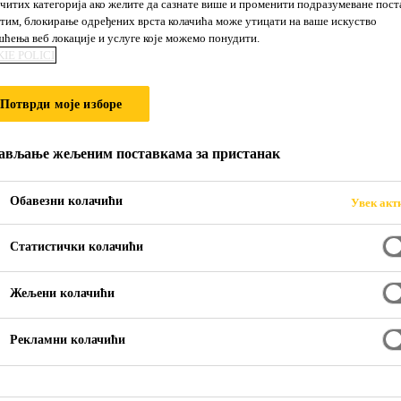
читих категорија ако желите да сазнате више и променити подразумеване пост
Sikalastic®-1 K 
им, блокирање одређених врста колачића може утицати на ваше искуство
ћења веб локације и услуге које можемо понудити.
IE POLICI
Jednokomponentni, fleksibilni, cementni mal
Потврди моје изборе
Sikalastic®-1 K RS je jednokomponentni, cementni, fl
modifikovan specijalnim polimerima otpornim na baze.
ављање жељеним поставкама за пристанак
odgovarajuće aditive koji ga čine idealnim materijalo
hidroizolaciju cementnih podloga izloženih silama savi
Обавезни колачићи
Увек акт
Učitaj još
Статистички колачићи
Može se nanositi na mokre podloge
Жељени колачићи
Jednostavno se nanosi špahtlom, četkom ili valjk
Ne sliva se: jednostavno se nanosi i na vertikalne 
Рекламни колачићи