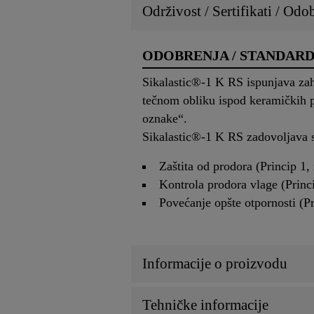
Održivost / Sertifikati / Odo
ODOBRENJA / STANDARD
Sikalastic®-1 K RS ispunjava za
tečnom obliku ispod keramičkih pl
oznake“.
Sikalastic®-1 K RS zadovoljava 
Zaštita od prodora (Princip 1,
Kontrola prodora vlage (Princ
Povećanje opšte otpornosti (P
Informacije o proizvodu
Tehničke informacije