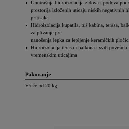
Unutrašnja hidroizolacija zidova i podova po
prostorija izloženih uticaju niskih negativnih h
pritisaka
Hidroizolacija kupatila, tuš kabina, terasa, ba
za plivanje pre
nanošenja lepka za lepljenje keramičkih pločic
Hidroizolacija terasa i balkona i svih površina
vremenskim uticajima
Pakovanje
Vreće od 20 kg