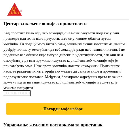
You are accessing "Sika Srbija", it seems you are accessing it
from "Сједињене Државе". We have a dedicated website for
your country.
Центар за жељене опције о приватности
Građevinarstvo
...
SikaCeram®-113
TO
Кад посетите било коју веб локацију, она може сачувати податке у ваш
STAY ON THE SIKA
IZABERITE
прегледач или их из њега преузети, што се углавном обавља путем
SIKA
SRBIJA WEBSITE
ZEMLJU
колачића. Ти подаци могу бити о вама, вашим жељеним поставкама, вашем
USA
уређају или могу омогућити да веб локација ради на очекивани начин. Тим
подацима вас обично није могуће директно идентификовати, али они нам
омогућавају да вам пружимо искуство коришћења веб локације које је
SikaCeram®-113
Sika Srbija
прилагођено вама. Неке врсте колачића можете искључити. Притисните
наслове различитих категорија ако желите да сазнате више и променити
подразумеване поставке. Међутим, блокирање одређених врста колачића
Visokokvalitetni, cementni lepak za podne
може утицати на ваше искуство коришћења веб локације и услуге које
можемо понудити.
i zidne keramičke pločice, za unutrašnju i
COOKIE POLICI
spoljašnju upotrebu, smanjenog klizanja i
produženog otvorenog vremena. Klasa
Потврди моје изборе
C1TE prema EN 12004.
Управљање жељеним поставкама за пристанак