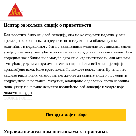
You are accessing "Sika Srbija", it seems you are accessing it
from "Сједињене Државе". We have a dedicated website for
your country.
Центар за жељене опције о приватности
Građevinarstvo
...
Sika® SealTape S
TO
Кад посетите било коју веб локацију, она може сачувати податке у ваш
STAY ON THE SIKA
IZABERITE
прегледач или их из њега преузети, што се углавном обавља путем
SIKA
SRBIJA WEBSITE
ZEMLJU
колачића. Ти подаци могу бити о вама, вашим жељеним поставкама, вашем
USA
уређају или могу омогућити да веб локација ради на очекивани начин. Тим
подацима вас обично није могуће директно идентификовати, али они нам
омогућавају да вам пружимо искуство коришћења веб локације које је
Sika® SealTape S
Sika Srbija
прилагођено вама. Неке врсте колачића можете искључити. Притисните
наслове различитих категорија ако желите да сазнате више и променити
подразумеване поставке. Међутим, блокирање одређених врста колачића
Specijalna hidroizolaciona traka za
може утицати на ваше искуство коришћења веб локације и услуге које
можемо понудити.
zaptivanje ivica i fuga u mokrim
COOKIE POLICI
prostorijama (komponenta sistema)
Потврди моје изборе
Sika® SealTape S je elastična hidroizolaciona traka
sa pletenom mrežicom za lepljenje sa obe strane i
Управљање жељеним поставкама за пристанак
elastičnom zonom u sredini, koja se koristi kao deo