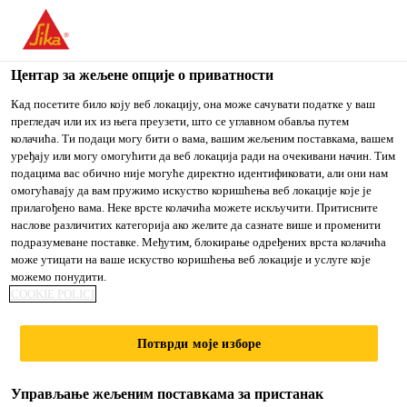
You are accessing "Sika Srbija", it seems you are accessing it
from "Сједињене Државе". We have a dedicated website for
your country.
Центар за жељене опције о приватности
Građevinarstvo
...
SikaSeal®-170
TO
Кад посетите било коју веб локацију, она може сачувати податке у ваш
STAY ON THE SIKA
IZABERITE
прегледач или их из њега преузети, што се углавном обавља путем
SIKA
SRBIJA WEBSITE
ZEMLJU
колачића. Ти подаци могу бити о вама, вашим жељеним поставкама, вашем
USA
уређају или могу омогућити да веб локација ради на очекивани начин. Тим
подацима вас обично није могуће директно идентификовати, али они нам
омогућавају да вам пружимо искуство коришћења веб локације које је
SikaSeal®-170
Sika Srbija
прилагођено вама. Неке врсте колачића можете искључити. Притисните
наслове различитих категорија ако желите да сазнате више и променити
подразумеване поставке. Међутим, блокирање одређених врста колачића
Silikonska masa za zaptivanje za opštu i
може утицати на ваше искуство коришћења веб локације и услуге које
можемо понудити.
sanitarnu primenu
COOKIE POLICI
SikaSeal®-170 je masa za zaptivanje na bazi
Потврди моје изборе
acetoksi silikona. Koristi se za zaptivanje spojeva u
sanitarnim prostorijama i drugim
Управљање жељеним поставкама за пристанак
površinama/prostorijama u stambenim