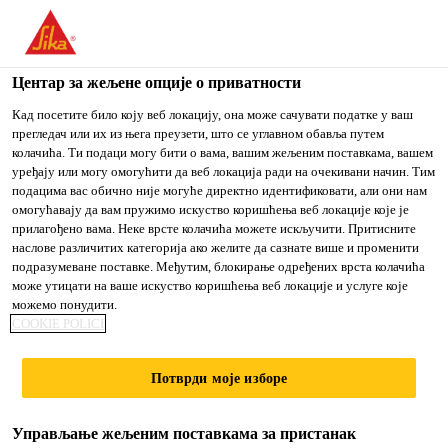
You are accessing "Sika Srbija", it seems you are accessing it
from "Сједињене Државе". We have a dedicated website for
your country.
Центар за жељене опције о приватности
Građevinarstvo
...
Sikaplan® WP 1100-20 HL
TO
Кад посетите било коју веб локацију, она може сачувати податке у ваш
STAY ON THE SIKA
IZABERITE
прегледач или их из њега преузети, што се углавном обавља путем
SIKA
SRBIJA WEBSITE
ZEMLJU
колачића. Ти подаци могу бити о вама, вашим жељеним поставкама, вашем
USA
уређају или могу омогућити да веб локација ради на очекивани начин. Тим
подацима вас обично није могуће директно идентификовати, али они нам
омогућавају да вам пружимо искуство коришћења веб локације које је
Sikaplan® WP
Sika Srbija
прилагођено вама. Неке врсте колачића можете искључити. Притисните
наслове различитих категорија ако желите да сазнате више и променити
подразумеване поставке. Међутим, блокирање одређених врста колачића
1100-20 HL
може утицати на ваше искуство коришћења веб локације и услуге које
можемо понудити.
COOKIE POLICI
Hidroizolaciona membrana za podzemne
konstrukcije
Потврди моје изборе
Sikaplan® WP 1100-20 HL je hidroizolaciona
Управљање жељеним поставкама за пристанак
homogena membrana na bazi polivinilhlorida (PVC-