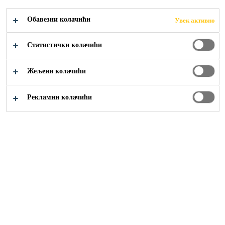
Обавезни колачићи
Увек активно
Статистички колачићи
Građevinarstvo
...
Slobodno položene membrane
Жељени колачићи
Рекламни колачићи
Slobodno položene membrane predstavljaju savremeno
rešenje za hidroizolaciju podzemnih objekata, temelja i
drugih konstrukcija koje su u stalnom kontaktu sa
podzemnim vodama i vlagom. Njihova primena
obezbeđuje pouzdanu zaštitu od prodora vode, produžava
vek trajanja betonskih elemenata i smanjuje rizik od
oštećenja izazvanih agresivnim uticajima iz tla.
Zahvaljujući jednostavnoj ugradnji i visokoj otpornosti,
slobodno položene membrane postale su neizostavan deo
modernog građevinarstva.