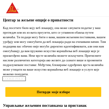
You are accessing "Sika Srbija", it seems you are accessing it
from "Сједињене Државе". We have a dedicated website for
your country.
Центар за жељене опције о приватности
TO
Кад посетите било коју веб локацију, она може сачувати податке у ваш
STAY ON THE SIKA
IZABERITE
прегледач или их из њега преузети, што се углавном обавља путем
SIKA
SRBIJA WEBSITE
ZEMLJU
колачића. Ти подаци могу бити о вама, вашим жељеним поставкама, вашем
USA
уређају или могу омогућити да веб локација ради на очекивани начин. Тим
подацима вас обично није могуће директно идентификовати, али они нам
омогућавају да вам пружимо искуство коришћења веб локације које је
Sika Srbija
прилагођено вама. Неке врсте колачића можете искључити. Притисните
наслове различитих категорија ако желите да сазнате више и променити
подразумеване поставке. Међутим, блокирање одређених врста колачића
може утицати на ваше искуство коришћења веб локације и услуге које
можемо понудити.
SLOBODNO
COOKIE POLICI
POLOŽENE
Потврди моје изборе
MEMBRANE
Управљање жељеним поставкама за пристанак