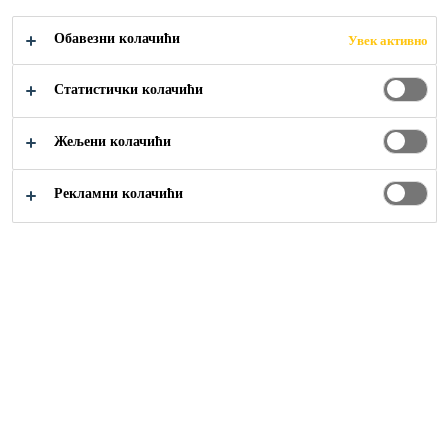
Обавезни колачићи
Увек активно
Kontaktirajte nas
Industrijski podovi
Статистички колачићи
Жељени колачићи
Рекламни колачићи
Ukoliko imate pitanje ili nedoumicu u vezi sa Sika
proizvodima i rešenjima za industrijske podove
,
budite slobodni da nas kontaktirate putem kontakt forme
u nastavku. Naša tehnička služba će vam odgovoriti u
najkraćem mogućem roku.