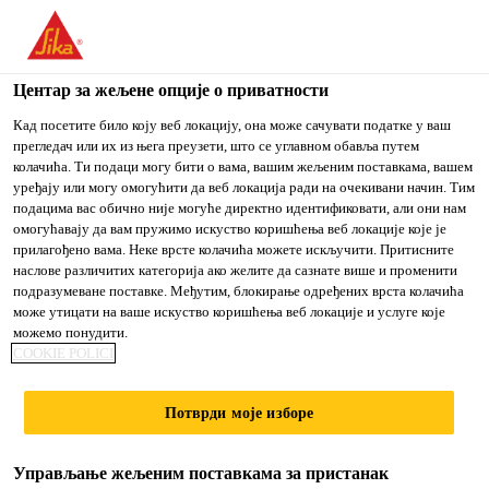
You are accessing "Sika Srbija", it seems you are accessing it
from "Сједињене Државе". We have a dedicated website for
your country.
Центар за жељене опције о приватности
TO
Кад посетите било коју веб локацију, она може сачувати податке у ваш
STAY ON THE SIKA
IZABERITE
прегледач или их из њега преузети, што се углавном обавља путем
SIKA
SRBIJA WEBSITE
ZEMLJU
колачића. Ти подаци могу бити о вама, вашим жељеним поставкама, вашем
USA
уређају или могу омогућити да веб локација ради на очекивани начин. Тим
подацима вас обично није могуће директно идентификовати, али они нам
омогућавају да вам пружимо искуство коришћења веб локације које је
Sika Srbija
прилагођено вама. Неке врсте колачића можете искључити. Притисните
наслове различитих категорија ако желите да сазнате више и променити
подразумеване поставке. Међутим, блокирање одређених врста колачића
може утицати на ваше искуство коришћења веб локације и услуге које
можемо понудити.
INDUSTRIJSKI
COOKIE POLICI
PODOVI
Потврди моје изборе
Управљање жељеним поставкама за пристанак