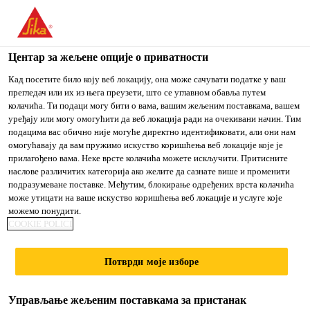
You are accessing "Sika Srbija", it seems you are accessing it
from "Сједињене Државе". We have a dedicated website for
your country.
Центар за жељене опције о приватности
TO
Кад посетите било коју веб локацију, она може сачувати податке у ваш
STAY ON THE SIKA
IZABERITE
прегледач или их из њега преузети, што се углавном обавља путем
SIKA
SRBIJA WEBSITE
ZEMLJU
колачића. Ти подаци могу бити о вама, вашим жељеним поставкама, вашем
USA
уређају или могу омогућити да веб локација ради на очекивани начин. Тим
подацима вас обично није могуће директно идентификовати, али они нам
омогућавају да вам пружимо искуство коришћења веб локације које је
Sika Srbija
прилагођено вама. Неке врсте колачића можете искључити. Притисните
наслове различитих категорија ако желите да сазнате више и променити
подразумеване поставке. Међутим, блокирање одређених врста колачића
може утицати на ваше искуство коришћења веб локације и услуге које
можемо понудити.
PRATEĆI FASADNI
COOKIE POLICI
MATERIJALI
Потврди моје изборе
Управљање жељеним поставкама за пристанак