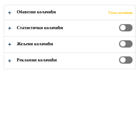
Обавезни колачићи
Увек активно
Građevinarstvo
...
Prateći fasadni materijali
Статистички колачићи
Жељени колачићи
Рекламни колачићи