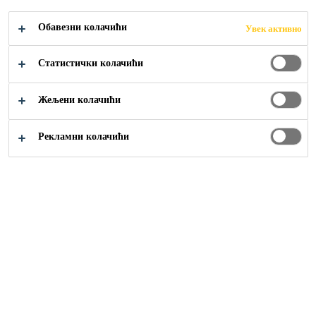
Обавезни колачићи
Увек активно
Građevinarstvo
...
Boje za fasadu
Статистички колачићи
Жељени колачићи
Рекламни колачићи
Boje za fasadu predstavljaju zaštitni i dekorativni premaz
koji se nanosi na spoljašnje zidove u cilju zaštite fasade od
kiše, UV zračenja, prljanja i temperaturnih promena. U
savremenoj gradnji često se koriste u okviru
termoizolacionih fasadnih sistema, gde doprinose
dugotrajnosti i zaštiti spoljašnjeg (završnog) sloja fasade.
Istovremeno omogućavaju paropropusnost zida, odnosno
difuziju vodene pare iz konstrukcije.