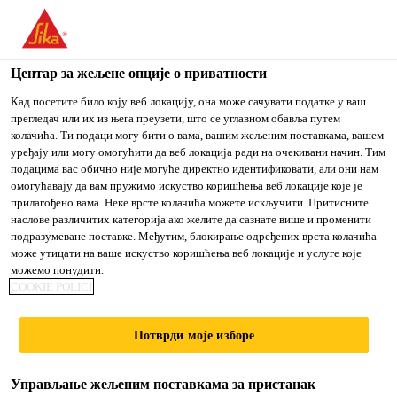
You are accessing "Sika Srbija", it seems you are accessing it
from "Сједињене Државе". We have a dedicated website for
your country.
Центар за жељене опције о приватности
TO
Кад посетите било коју веб локацију, она може сачувати податке у ваш
STAY ON THE SIKA
IZABERITE
прегледач или их из њега преузети, што се углавном обавља путем
SIKA
SRBIJA WEBSITE
ZEMLJU
колачића. Ти подаци могу бити о вама, вашим жељеним поставкама, вашем
USA
уређају или могу омогућити да веб локација ради на очекивани начин. Тим
подацима вас обично није могуће директно идентификовати, али они нам
омогућавају да вам пружимо искуство коришћења веб локације које је
Sika Srbija
прилагођено вама. Неке врсте колачића можете искључити. Притисните
наслове различитих категорија ако желите да сазнате више и променити
подразумеване поставке. Међутим, блокирање одређених врста колачића
може утицати на ваше искуство коришћења веб локације и услуге које
можемо понудити.
BOJE ZA FASADU
COOKIE POLICI
Потврди моје изборе
Управљање жељеним поставкама за пристанак