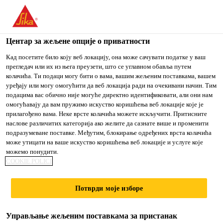
You are accessing "Sika Srbija", it seems you are accessing it
from "Сједињене Државе". We have a dedicated website for
your country.
Центар за жељене опције о приватности
Građevinarstvo
...
SikaCeram®-960 Epoxy Finish
TO
Кад посетите било коју веб локацију, она може сачувати податке у ваш
STAY ON THE SIKA
IZABERITE
прегледач или их из њега преузети, што се углавном обавља путем
SIKA
SRBIJA WEBSITE
ZEMLJU
колачића. Ти подаци могу бити о вама, вашим жељеним поставкама, вашем
USA
уређају или могу омогућити да веб локација ради на очекивани начин. Тим
подацима вас обично није могуће директно идентификовати, али они нам
омогућавају да вам пружимо искуство коришћења веб локације које је
SikaCeram®-960
Sika Srbija
прилагођено вама. Неке врсте колачића можете искључити. Притисните
наслове различитих категорија ако желите да сазнате више и променити
подразумеване поставке. Међутим, блокирање одређених врста колачића
Epoxy Finish
може утицати на ваше искуство коришћења веб локације и услуге које
можемо понудити.
COOKIE POLICI
Sredstvo za čišćenje ostataka epoksidne
fug mase
Потврди моје изборе
SikaCeram®-960 Epoxy Finish je koncentrovano
Управљање жељеним поставкама за пристанак
sredstvo u prahu namenjeno za otklanjanje ostataka