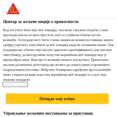
You are accessing "Sika Srbija", it seems you are accessing it
from "Сједињене Државе". We have a dedicated website for
your country.
Центар за жељене опције о приватности
Građevinarstvo
...
Sika MonoTop®-412 N
TO
Кад посетите било коју веб локацију, она може сачувати податке у ваш
STAY ON THE SIKA
IZABERITE
прегледач или их из њега преузети, што се углавном обавља путем
SIKA
SRBIJA WEBSITE
ZEMLJU
колачића. Ти подаци могу бити о вама, вашим жељеним поставкама, вашем
USA
уређају или могу омогућити да веб локација ради на очекивани начин. Тим
подацима вас обично није могуће директно идентификовати, али они нам
омогућавају да вам пружимо искуство коришћења веб локације које је
Sika
Sika Srbija
прилагођено вама. Неке врсте колачића можете искључити. Притисните
наслове различитих категорија ако желите да сазнате више и променити
подразумеване поставке. Међутим, блокирање одређених врста колачића
MonoTop®-412 N
може утицати на ваше искуство коришћења веб локације и услуге које
можемо понудити.
COOKIE POLICI
Strukturalni malter za statičku reparaciju
i sanaciju konstrukcija klase R4
Потврди моје изборе
Sika MonoTop®-412 N je jednokomponentni,
Управљање жељеним поставкама за пристанак
vlaknima ojačan (armiran), strukturalni reparaturni