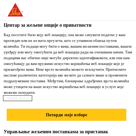
You are accessing "Sika Srbija", it seems you are accessing it
from "Сједињене Државе". We have a dedicated website for
your country.
Центар за жељене опције о приватности
TO
Кад посетите било коју веб локацију, она може сачувати податке у ваш
STAY ON THE SIKA
IZABERITE
прегледач или их из њега преузети, што се углавном обавља путем
SIKA
SRBIJA WEBSITE
ZEMLJU
колачића. Ти подаци могу бити о вама, вашим жељеним поставкама, вашем
USA
уређају или могу омогућити да веб локација ради на очекивани начин. Тим
подацима вас обично није могуће директно идентификовати, али они нам
омогућавају да вам пружимо искуство коришћења веб локације које је
Sika Srbija
прилагођено вама. Неке врсте колачића можете искључити. Притисните
наслове различитих категорија ако желите да сазнате више и променити
подразумеване поставке. Међутим, блокирање одређених врста колачића
може утицати на ваше искуство коришћења веб локације и услуге које
можемо понудити.
PROIZVODI NA
COOKIE POLICI
BAZI REAKTIVNIH
Потврди моје изборе
AKTIVNIH SMOLA
Управљање жељеним поставкама за пристанак