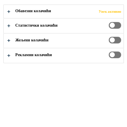
Обавезни колачићи
Увек активно
Статистички колачићи
Građevinarstvo
...
Proizvodi na bazi reaktivnih aktivni
Жељени колачићи
Рекламни колачићи
Sika Srbija
Građevinarstvo
Industrija
Rešenja za uređenje domova
Otvorena radna mesta