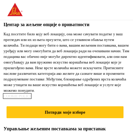
You are accessing "Sika Srbija", it seems you are accessing it
from "Сједињене Државе". We have a dedicated website for
your country.
Центар за жељене опције о приватности
Građevinarstvo
...
Sikaflex® PRO-3
TO
Кад посетите било коју веб локацију, она може сачувати податке у ваш
STAY ON THE SIKA
IZABERITE
прегледач или их из њега преузети, што се углавном обавља путем
SIKA
SRBIJA WEBSITE
ZEMLJU
колачића. Ти подаци могу бити о вама, вашим жељеним поставкама, вашем
USA
уређају или могу омогућити да веб локација ради на очекивани начин. Тим
подацима вас обично није могуће директно идентификовати, али они нам
омогућавају да вам пружимо искуство коришћења веб локације које је
Sikaflex® PRO-3
Sika Srbija
прилагођено вама. Неке врсте колачића можете искључити. Притисните
наслове различитих категорија ако желите да сазнате више и променити
подразумеване поставке. Међутим, блокирање одређених врста колачића
JEDNOKOMPONENTNA,
може утицати на ваше искуство коришћења веб локације и услуге које
можемо понудити.
VISOKOKVALITETNA MASA ZA
COOKIE POLICI
ZAPTIVANJE SPOJNICA
Потврди моје изборе
Sikaflex® PRO-3 je jednokomponentna elastična
zaptivna masa visoke mehaničke i hemijske
Управљање жељеним поставкама за пристанак
otpornosti. Sikaflex® PRO-3 je trajno elastična,