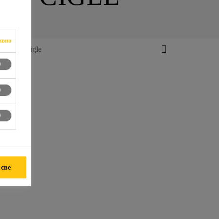
ивно
betona i cigle
 све