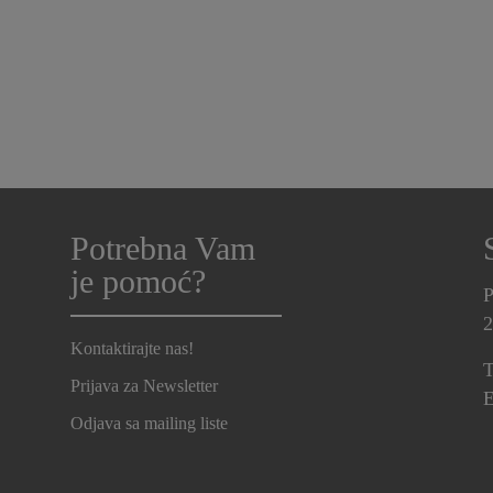
Potrebna Vam
je pomoć?
P
2
Kontaktirajte nas!
T
Prijava za Newsletter
E
Odjava sa mailing liste