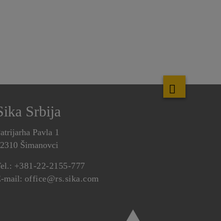
Sika Srbija
atrijarha Pavla 1
2310 Šimanovci
el.:
+381-22-2155-777
-mail:
office@rs.sika.com