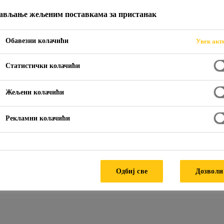
ављање жељеним поставкама за пристанак
Обавезни колачићи
Увек акт
narstvu
Zaptivanje dilatacija i spojnica
Zaptivanje fasada od 
Статистички колачићи
Жељени колачићи
Рекламни колачићи
Одбиј све
Дозволи