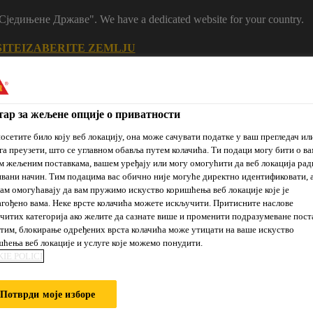
m "Сједињене Државе". We have a dedicated website for your country.
SITE
IZABERITE ZEMLJU
ар за жељене опције о приватности
осетите било коју веб локацију, она може сачувати податке у ваш прегледач ил
га преузети, што се углавном обавља путем колачића. Ти подаци могу бити о ва
 жељеним поставкама, вашем уређају или могу омогућити да веб локација рад
вани начин. Тим подацима вас обично није могуће директно идентификовати, 
ам омогућавају да вам пружимо искуство коришћења веб локације које је
гођено вама. Неке врсте колачића можете искључити. Притисните наслове
читих категорија ако желите да сазнате више и променити подразумеване пост
je
Prodajna
Održivi
Reference
Novosti
им, блокирање одређених врста колачића може утицати на ваше искуство
mesta
razvoj
ћења веб локације и услуге које можемо понудити.
IE POLICI
SADA OD BETONA
Потврди моје изборе