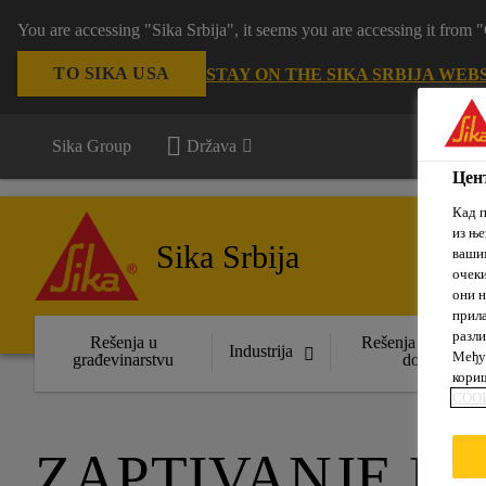
You are accessing "Sika Srbija", it seems you are accessing it fro
TO SIKA USA
STAY ON THE SIKA SRBIJA WEB
Sika Group
Država
Цент
Кад п
из ње
Sika Srbija
вашим
очеки
они н
прила
разли
Rešenja u
Rešenja za uređen
Industrija
Међут
građevinarstvu
domova
кориш
COOK
ZAPTIVANJE FA