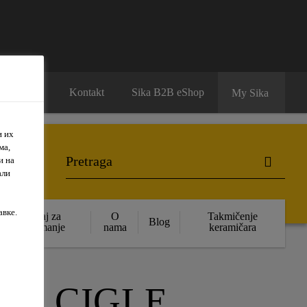
Karijera
Kontakt
Sika B2B eShop
My Sika
и их
ма,
и на
али
авке.
Sadržaj za
O
Takmičenje
Blog
preuzimanje
nama
keramičara
 I CIGLE