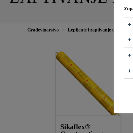
Упр
Građevinarstvo
Lepljenje i zaptivanje u građevi
Sikaflex®