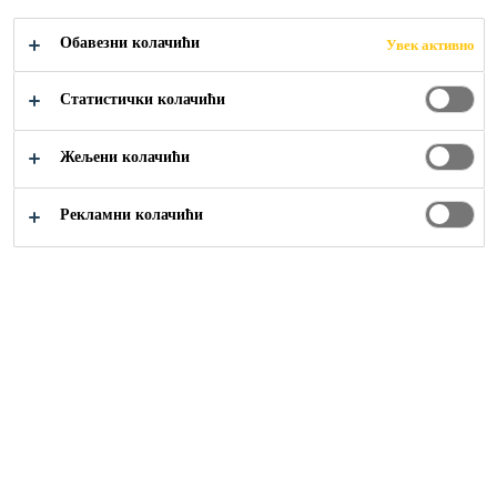
Jednostavna primena
Обавезни колачићи
Увек активно
Vrlo ekonomično rešenje
Статистички колачићи
Dobra prionljivost za mnoge podloge
GDE KUPITI
Жељени колачићи
Рекламни колачићи