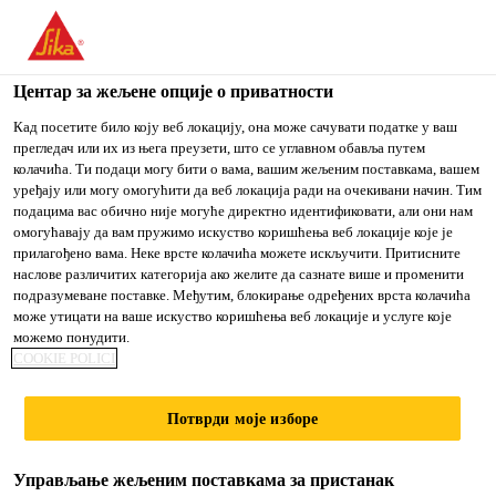
You are accessing "Sika Srbija", it seems you are accessing it
from "Сједињене Државе". We have a dedicated website for
your country.
Центар за жељене опције о приватности
Građevinarstvo
...
Sika® MultiSeal
TO
Кад посетите било коју веб локацију, она може сачувати податке у ваш
STAY ON THE SIKA
IZABERITE
прегледач или их из њега преузети, што се углавном обавља путем
SIKA
SRBIJA WEBSITE
ZEMLJU
колачића. Ти подаци могу бити о вама, вашим жељеним поставкама, вашем
USA
уређају или могу омогућити да веб локација ради на очекивани начин. Тим
подацима вас обично није могуће директно идентификовати, али они нам
омогућавају да вам пружимо искуство коришћења веб локације које је
Sika® MultiSeal
Sika Srbija
прилагођено вама. Неке врсте колачића можете искључити. Притисните
наслове различитих категорија ако желите да сазнате више и променити
подразумеване поставке. Међутим, блокирање одређених врста колачића
SAMOLEPLJIVA BITUMENSKA
може утицати на ваше искуство коришћења веб локације и услуге које
можемо понудити.
ZAPTIVNA TRAKA
COOKIE POLICI
Sika® MultiSeal je samolepljiva, gumirana,
Потврди моје изборе
bitumenska zaptivna traka, s jedne strane laminirana
aluminijumskom folijom.
Управљање жељеним поставкама за пристанак