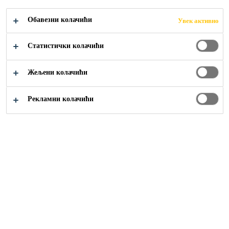
Обавезни колачићи
Увек активно
Građevinarstvo
...
Lepkovi i čistači
Статистички колачићи
Жељени колачићи
Рекламни колачићи
Sika Srbija
Građevinarstvo
Industrija
Rešenja za uređenje domova
Otvorena radna mesta