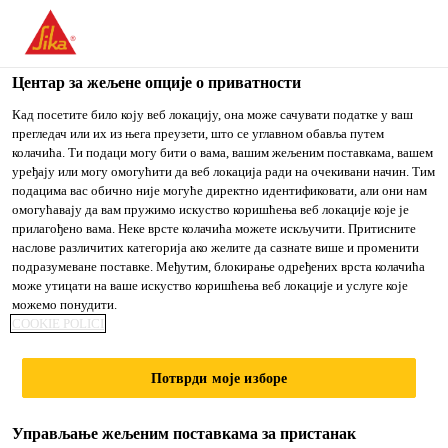
You are accessing "Sika Srbija", it seems you are accessing it
from "Сједињене Државе". We have a dedicated website for
your country.
Центар за жељене опције о приватности
TO
Кад посетите било коју веб локацију, она може сачувати податке у ваш
STAY ON THE SIKA
IZABERITE
прегледач или их из њега преузети, што се углавном обавља путем
SIKA
SRBIJA WEBSITE
ZEMLJU
колачића. Ти подаци могу бити о вама, вашим жељеним поставкама, вашем
USA
уређају или могу омогућити да веб локација ради на очекивани начин. Тим
подацима вас обично није могуће директно идентификовати, али они нам
омогућавају да вам пружимо искуство коришћења веб локације које је
Sika Srbija
прилагођено вама. Неке врсте колачића можете искључити. Притисните
наслове различитих категорија ако желите да сазнате више и променити
подразумеване поставке. Међутим, блокирање одређених врста колачића
може утицати на ваше искуство коришћења веб локације и услуге које
можемо понудити.
LEPKOVI I
COOKIE POLICI
ČISTAČI
Потврди моје изборе
Управљање жељеним поставкама за пристанак