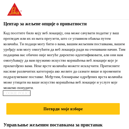
You are accessing "Sika Srbija", it seems you are accessing it
from "Сједињене Државе". We have a dedicated website for
your country.
Центар за жељене опције о приватности
Građevinarstvo
...
Sikaplan® G-15
TO
Кад посетите било коју веб локацију, она може сачувати податке у ваш
STAY ON THE SIKA
IZABERITE
прегледач или их из њега преузети, што се углавном обавља путем
SIKA
SRBIJA WEBSITE
ZEMLJU
колачића. Ти подаци могу бити о вама, вашим жељеним поставкама, вашем
USA
уређају или могу омогућити да веб локација ради на очекивани начин. Тим
подацима вас обично није могуће директно идентификовати, али они нам
омогућавају да вам пружимо искуство коришћења веб локације које је
Sikaplan® G-15
Sika Srbija
прилагођено вама. Неке врсте колачића можете искључити. Притисните
наслове различитих категорија ако желите да сазнате више и променити
подразумеване поставке. Међутим, блокирање одређених врста колачића
POLIMERNA MEMBRANA ZA
може утицати на ваше искуство коришћења веб локације и услуге које
можемо понудити.
HIDROIZOLACIJU MEHANIČKI
COOKIE POLICI
PRIČVRŠĆENIH KROVOVA
Потврди моје изборе
Sikaplan® G-15 (debljine 1,5 mm) je višeslojna,
sintetička, hidroizolaciona krovna membrana ojačana
Управљање жељеним поставкама за пристанак
poliesterom na bazi visokokvalitetnog polivinil