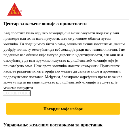
You are accessing "Sika Srbija", it seems you are accessing it
from "Сједињене Државе". We have a dedicated website for
your country.
Центар за жељене опције о приватности
Građevinarstvo
...
Sarnafil® TS 77-20
TO
Кад посетите било коју веб локацију, она може сачувати податке у ваш
STAY ON THE SIKA
IZABERITE
прегледач или их из њега преузети, што се углавном обавља путем
SIKA
SRBIJA WEBSITE
ZEMLJU
колачића. Ти подаци могу бити о вама, вашим жељеним поставкама, вашем
USA
уређају или могу омогућити да веб локација ради на очекивани начин. Тим
подацима вас обично није могуће директно идентификовати, али они нам
омогућавају да вам пружимо искуство коришћења веб локације које је
Sarnafil® TS 77-
Sika Srbija
прилагођено вама. Неке врсте колачића можете искључити. Притисните
наслове различитих категорија ако желите да сазнате више и променити
подразумеване поставке. Међутим, блокирање одређених врста колачића
20
може утицати на ваше искуство коришћења веб локације и услуге које
можемо понудити.
COOKIE POLICI
POLIMERNA FPO HIDROIZOLACIONA
MEMBRANA ZA MEHANIČKI
Потврди моје изборе
PRIČVRŠĆENE KROVNE
HIDROIZOLACIONE SISTEME
Управљање жељеним поставкама за пристанак