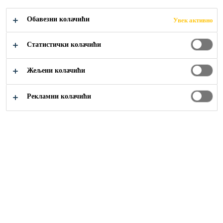
Обавезни колачићи
Увек активно
Građevinarstvo
...
Poliuretanski ECF i ESD sistemi
Статистички колачићи
Жељени колачићи
Рекламни колачићи
Sika Srbija
Građevinarstvo
Industrija
Rešenja za uređenje domova
Otvorena radna mesta