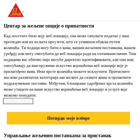
You are accessing "Sika Srbija", it seems you are accessing it
from "Сједињене Државе". We have a dedicated website for
your country.
Центар за жељене опције о приватности
TO
Кад посетите било коју веб локацију, она може сачувати податке у ваш
STAY ON THE SIKA
IZABERITE
прегледач или их из њега преузети, што се углавном обавља путем
SIKA
SRBIJA WEBSITE
ZEMLJU
колачића. Ти подаци могу бити о вама, вашим жељеним поставкама, вашем
USA
уређају или могу омогућити да веб локација ради на очекивани начин. Тим
подацима вас обично није могуће директно идентификовати, али они нам
омогућавају да вам пружимо искуство коришћења веб локације које је
Sika Srbija
прилагођено вама. Неке врсте колачића можете искључити. Притисните
наслове различитих категорија ако желите да сазнате више и променити
подразумеване поставке. Међутим, блокирање одређених врста колачића
може утицати на ваше искуство коришћења веб локације и услуге које
можемо понудити.
POLIURETANSKI
COOKIE POLICI
ECF I ESD SISTEMI
Потврди моје изборе
Управљање жељеним поставкама за пристанак