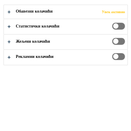
Обавезни колачићи
Увек активно
Građevinarstvo
...
PVC membrane
Статистички колачићи
Жељени колачићи
Рекламни колачићи
Sika Srbija
Građevinarstvo
Industrija
Rešenja za uređenje domova
Otvorena radna mesta