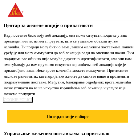
You are accessing "Sika Srbija", it seems you are accessing it
from "Сједињене Државе". We have a dedicated website for
your country.
Центар за жељене опције о приватности
TO
Кад посетите било коју веб локацију, она може сачувати податке у ваш
STAY ON THE SIKA
IZABERITE
прегледач или их из њега преузети, што се углавном обавља путем
SIKA
SRBIJA WEBSITE
ZEMLJU
колачића. Ти подаци могу бити о вама, вашим жељеним поставкама, вашем
USA
уређају или могу омогућити да веб локација ради на очекивани начин. Тим
подацима вас обично није могуће директно идентификовати, али они нам
омогућавају да вам пружимо искуство коришћења веб локације које је
Sika Srbija
прилагођено вама. Неке врсте колачића можете искључити. Притисните
наслове различитих категорија ако желите да сазнате више и променити
подразумеване поставке. Међутим, блокирање одређених врста колачића
може утицати на ваше искуство коришћења веб локације и услуге које
можемо понудити.
PVC MEMBRANE
COOKIE POLICI
Потврди моје изборе
Управљање жељеним поставкама за пристанак