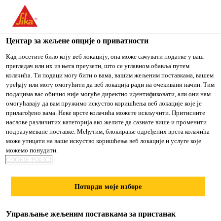
You are accessing "Sika Srbija", it seems you are accessing it
from "Сједињене Државе". We have a dedicated website for
your country.
Центар за жељене опције о приватности
TO
Кад посетите било коју веб локацију, она може сачувати податке у ваш
STAY ON THE SIKA
IZABERITE
прегледач или их из њега преузети, што се углавном обавља путем
SIKA
SRBIJA WEBSITE
ZEMLJU
колачића. Ти подаци могу бити о вама, вашим жељеним поставкама, вашем
USA
уређају или могу омогућити да веб локација ради на очекивани начин. Тим
подацима вас обично није могуће директно идентификовати, али они нам
омогућавају да вам пружимо искуство коришћења веб локације које је
Sika Srbija
прилагођено вама. Неке врсте колачића можете искључити. Притисните
наслове различитих категорија ако желите да сазнате више и променити
подразумеване поставке. Међутим, блокирање одређених врста колачића
може утицати на ваше искуство коришћења веб локације и услуге које
можемо понудити.
SISTEM
COOKIE POLICI
INJEKCIONIH
Потврди моје изборе
CREVA
Управљање жељеним поставкама за пристанак