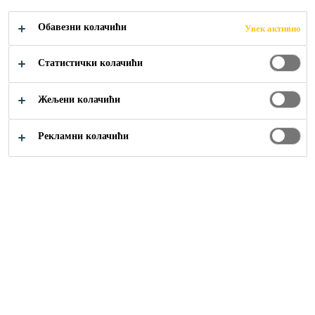
Обавезни колачићи
Увек активно
Статистички колачићи
Građevinarstvo
...
Sistem injekcionih creva
Жељени колачићи
Рекламни колачићи
SikaFuko® Eco-1
PVC INJEKTIBILNO CREVO ZA ZAPTIVANJE
KONSTRUKTIVNIH SPOJNICA