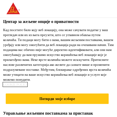
You are accessing "Sika Srbija", it seems you are accessing it
from "Сједињене Државе". We have a dedicated website for
your country.
Центар за жељене опције о приватности
TO
Кад посетите било коју веб локацију, она може сачувати податке у ваш
STAY ON THE SIKA
IZABERITE
прегледач или их из њега преузети, што се углавном обавља путем
SIKA
SRBIJA WEBSITE
ZEMLJU
колачића. Ти подаци могу бити о вама, вашим жељеним поставкама, вашем
USA
уређају или могу омогућити да веб локација ради на очекивани начин. Тим
подацима вас обично није могуће директно идентификовати, али они нам
омогућавају да вам пружимо искуство коришћења веб локације које је
Sika Srbija
прилагођено вама. Неке врсте колачића можете искључити. Притисните
наслове различитих категорија ако желите да сазнате више и променити
подразумеване поставке. Међутим, блокирање одређених врста колачића
може утицати на ваше искуство коришћења веб локације и услуге које
можемо понудити.
PVC-P
COOKIE POLICI
KONSTRUKTIVNI
Потврди моје изборе
SPOJEVI U
Управљање жељеним поставкама за пристанак