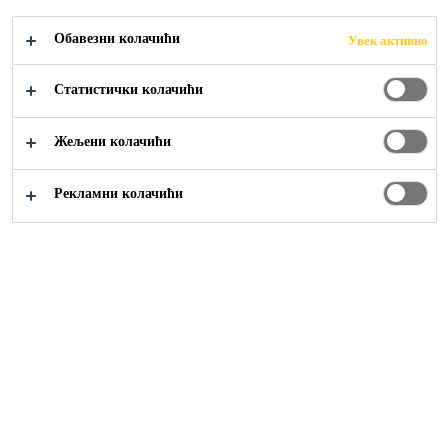
TUNELOGRADNJI
Обавезни колачићи
Увек активно
Статистички колачићи
Жељени колачићи
Građevinarstvo
...
PVC-P konstruktivni spojevi u tunel
Рекламни колачићи
Sika Srbija
Građevinarstvo
Industrija