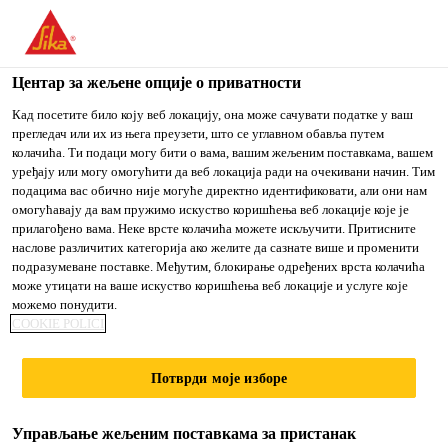
You are accessing "Sika Srbija", it seems you are accessing it
from "Сједињене Државе". We have a dedicated website for
your country.
Центар за жељене опције о приватности
TO
Кад посетите било коју веб локацију, она може сачувати податке у ваш
STAY ON THE SIKA
IZABERITE
прегледач или их из њега преузети, што се углавном обавља путем
SIKA
SRBIJA WEBSITE
ZEMLJU
колачића. Ти подаци могу бити о вама, вашим жељеним поставкама, вашем
USA
уређају или могу омогућити да веб локација ради на очекивани начин. Тим
подацима вас обично није могуће директно идентификовати, али они нам
омогућавају да вам пружимо искуство коришћења веб локације које је
Sika Srbija
прилагођено вама. Неке врсте колачића можете искључити. Притисните
наслове различитих категорија ако желите да сазнате више и променити
подразумеване поставке. Међутим, блокирање одређених врста колачића
може утицати на ваше искуство коришћења веб локације и услуге које
можемо понудити.
BUBREĆI P
COOKIE POLICI
PROFILI
Потврди моје изборе
Управљање жељеним поставкама за пристанак