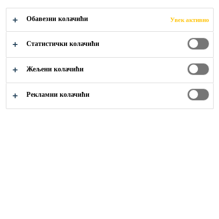
Обавезни колачићи
Увек активно
Građevinarstvo
...
Bubreći P profili
Статистички колачићи
Жељени колачићи
Рекламни колачићи
Sika Srbija
Građevinarstvo
Industrija
Rešenja za uređenje domova
Otvorena radna mesta