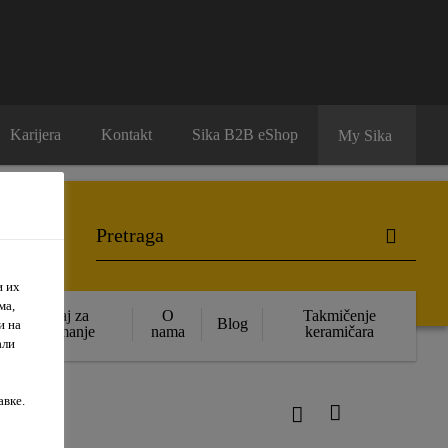
Karijera
Kontakt
Sika B2B eShop
My Sika
и их
ма,
Sadržaj za
O
Takmičenje
Blog
и на
preuzimanje
nama
keramičara
али
авке.