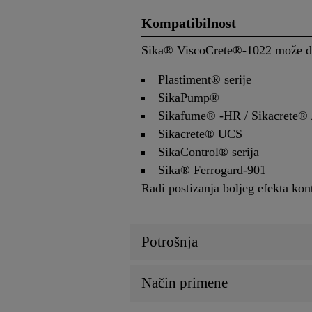
Kompatibilnost
Sika® ViscoCrete®-1022 može da
Plastiment® serije
SikaPump®
Sikafume® -HR / Sikacrete®
Sikacrete® UCS
SikaControl® serija
Sika® Ferrogard-901
Radi postizanja boljeg efekta ko
Potrošnja
Način primene