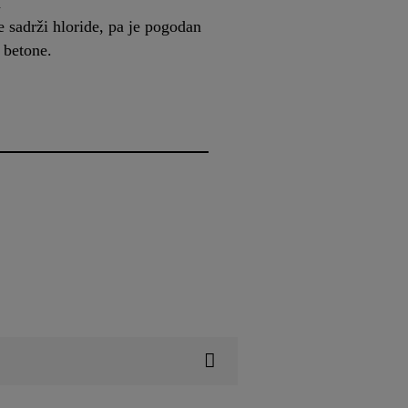
a
sadrži hloride, pa je pogodan
 betone.