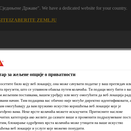
m "Сједињене Државе". We have a dedicated website for your country.
SITE
IZABERITE ZEMLJU
ар за жељене опције о приватности
осетите било коју веб локацију, она може сачувати податке у ваш прегледач ил
га преузети, што се углавном обавља путем колачића. Ти подаци могу бити о ва
je
Prodajna
Održivi
Reference
Novosti
 жељеним поставкама, вашем уређају или могу омогућити да веб локација рад
mesta
razvoj
вани начин. Тим подацима вас обично није могуће директно идентификовати, 
ам омогућавају да вам пружимо искуство коришћења веб локације које је
гођено вама. Неке врсте колачића можете искључити. Притисните наслове
читих категорија ако желите да сазнате више и променити подразумеване пост
ifikatori
Sika® ViscoCrete®-1022
им, блокирање одређених врста колачића може утицати на ваше искуство
ћења веб локације и услуге које можемо понудити.