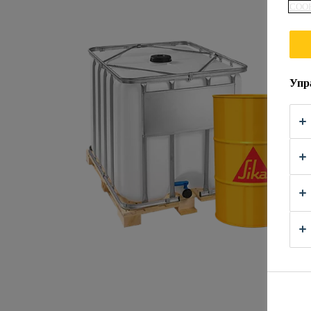
COOK
Упр