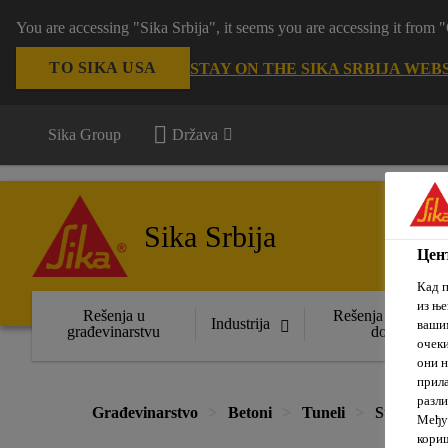
You are accessing "Sika Srbija", it seems you are accessing it fro
TO SIKA USA
STAY ON THE SIKA SRBIJA WEB
Sika Group
Država
Sika Srbija
Цент
Кад п
из ње
Rešenja u
Rešenja za uređen
Industrija
вашим
građevinarstvu
domova
очеки
они н
прила
разли
Građevinarstvo
Betoni
Tuneli
Superplast
Међут
кориш