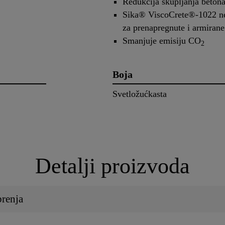
Redukcija skupljanja beton
Sika® ViscoCrete®-1022 ne 
za prenapregnute i armirane
Smanjuje emisiju CO
2
Boja
Svetložućkasta
Detalji proizvoda
brenja