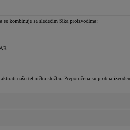
 se kombinuje sa sledećim Sika proizvodima:
 AR
ntaktirati našu tehničku službu. Preporučena su probna izvođ