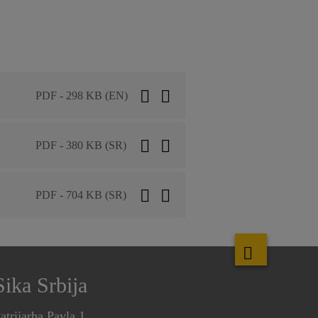
PDF - 298 KB (EN)
PDF - 380 KB (SR)
PDF - 704 KB (SR)
Sika Srbija
atrijarha Pavla 1