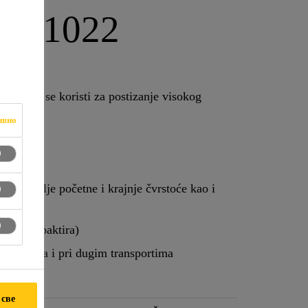
e®-1022
tor koji se koristi za postizanje visokog
ивно
uje:
ijaju bolje početne i krajnje čvrstoće kao i
uje i kompaktira)
m uslovima i pri dugim transportima
 све