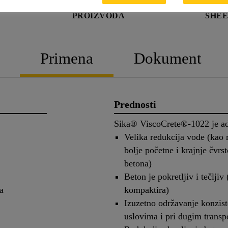
TEHNIČKI LIST
SAFETY 
PROIZVODA
SHE
Primena
Dokument
Prednosti
Sika® ViscoCrete®-1022 je adi
Velika redukcija vode (kao r
bolje početne i krajnje čvrs
betona)
Beton je pokretljiv i tečljiv
a
kompaktira)
Izuzetno održavanje konzist
uslovima i pri dugim transp