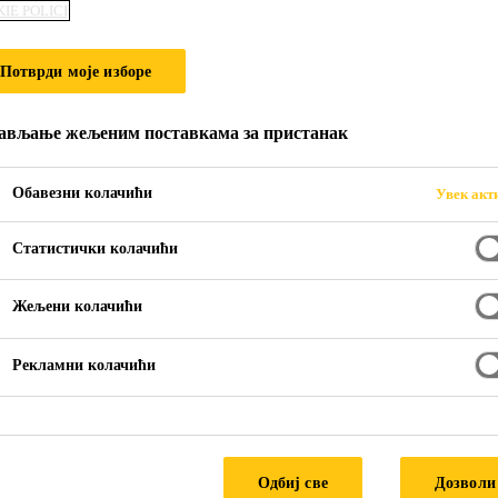
IE POLICI
Sika® ViscoCret
Потврди моје изборе
Snažan superplastifikator za betone
ављање жељеним поставкама за пристанак
Sika® ViscoCrete®-1022 je univerzalni superplastifika
kvaliteta betona.
Обавезни колачићи
Увек акт
Статистички колачићи
Sika® ViscoCrete®-1022 je aditiv koga odlik
Velika redukcija vode (kao rezultat redukcije se dob
Жељени колачићи
bolja kompaktnost betona)
Рекламни колачићи
Beton je pokretljiv i tečljiv (beton se lakše ugradj
Izuzetno održavanje konzistencije betona u letnji
Одбиј све
Дозволи