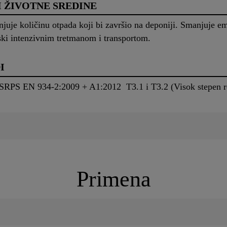
I ŽIVOTNE SREDINE
anjuje količinu otpada koji bi završio na deponiji. Smanjuje em
ski intenzivnim tretmanom i transportom.
I
 SRPS EN 934-2:2009 + A1:2012 T3.1 i T3.2 (Visok stepen red
Primena