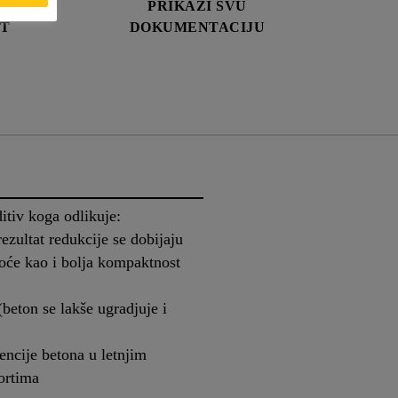
DATA
PRIKAŽI SVU
ET
DOKUMENTACIJU
tiv koga odlikuje:
ezultat redukcije se dobijaju
toće kao i bolja kompaktnost
 (beton se lakše ugradjuje i
encije betona u letnjim
ortima