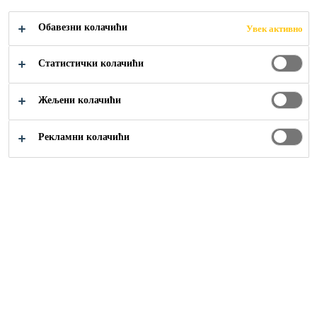
RUPE NA
Обавезни колачићи
Увек активно
FASADI?
Статистички колачићи
Жељени колачићи
Рекламни колачићи
Blog
Kako popraviti rupe na fasadi?
Popravka rupa na fasadi uključuje čišćenje oštećenog
mesta, nanošenje fasadnog lepka, utiskivanje mrežice za
armiranje (ako je potrebno), gletovanje i nanošenje
završnog akrilnog sloja. Za male rupe koristi se lepak i
akril, dok veća oštećenja zahtevaju ponovno armiranje