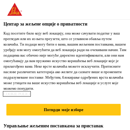
You are accessing "Sika Srbija", it seems you are accessing it
from "Сједињене Државе". We have a dedicated website for
your country.
Центар за жељене опције о приватности
TO
Кад посетите било коју веб локацију, она може сачувати податке у ваш
STAY ON THE SIKA
IZABERITE
прегледач или их из њега преузети, што се углавном обавља путем
SIKA
SRBIJA WEBSITE
ZEMLJU
колачића. Ти подаци могу бити о вама, вашим жељеним поставкама, вашем
USA
уређају или могу омогућити да веб локација ради на очекивани начин. Тим
подацима вас обично није могуће директно идентификовати, али они нам
омогућавају да вам пружимо искуство коришћења веб локације које је
Sika Srbija
прилагођено вама. Неке врсте колачића можете искључити. Притисните
наслове различитих категорија ако желите да сазнате више и променити
подразумеване поставке. Међутим, блокирање одређених врста колачића
може утицати на ваше искуство коришћења веб локације и услуге које
можемо понудити.
COOKIE POLICI
KAKO
Потврди моје изборе
POPRAVITI
Управљање жељеним поставкама за пристанак