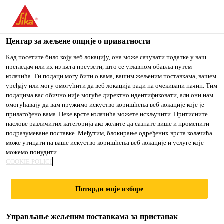
You are accessing "Sika Srbija", it seems you are accessing it
from "Сједињене Државе". We have a dedicated website for
your country.
Центар за жељене опције о приватности
TO
Кад посетите било коју веб локацију, она може сачувати податке у ваш
STAY ON THE SIKA
IZABERITE
прегледач или их из њега преузети, што се углавном обавља путем
SIKA
SRBIJA WEBSITE
ZEMLJU
колачића. Ти подаци могу бити о вама, вашим жељеним поставкама, вашем
USA
уређају или могу омогућити да веб локација ради на очекивани начин. Тим
подацима вас обично није могуће директно идентификовати, али они нам
омогућавају да вам пружимо искуство коришћења веб локације које је
Sika Srbija
прилагођено вама. Неке врсте колачића можете искључити. Притисните
наслове различитих категорија ако желите да сазнате више и променити
подразумеване поставке. Међутим, блокирање одређених врста колачића
може утицати на ваше искуство коришћења веб локације и услуге које
можемо понудити.
COOKIE POLICI
IMMOOUTLET
Потврди моје изборе
CENTAR,
Управљање жељеним поставкама за пристанак