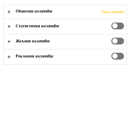
BEOGRAD
Обавезни колачићи
Увек активно
Статистички колачићи
Жељени колачићи
Reference
...
Immooutlet Centar, Beograd
Рекламни колачићи
2015
BEOGRAD
Krovna hidroizolaciona membrana:
SikaPlan-15 G
Dokument opštih uslova prodaje možete preuzeti sa